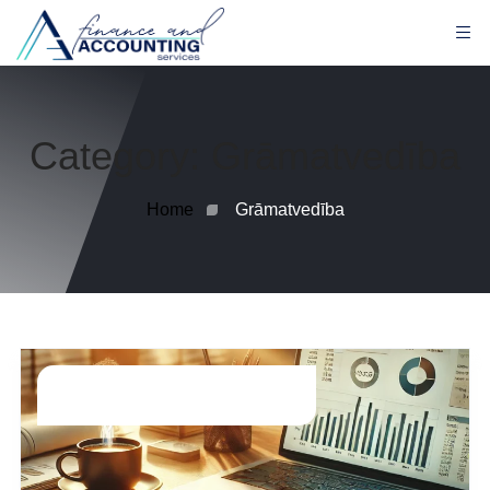
Category:
Grāmatvedība
Home
Grāmatvedība
Grāmatvedība
Guntars.g