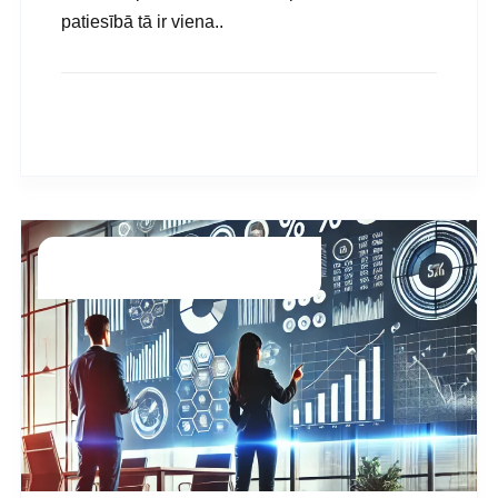
patiesībā tā ir viena..
READ MORE
Grāmatvedība
Guntars.g