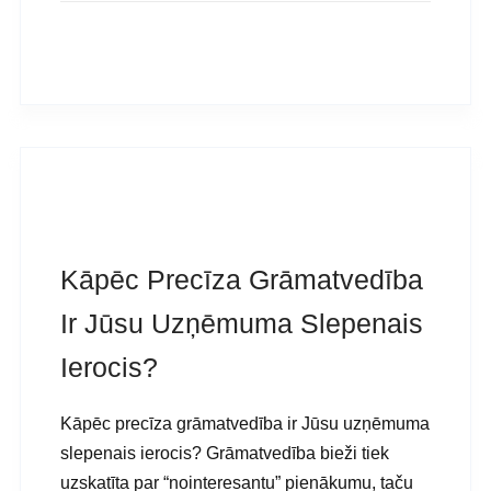
READ MORE
Grāmatvedība
Guntars.g
Kāpēc Precīza Grāmatvedība
Ir Jūsu Uzņēmuma Slepenais
Ierocis?
Kāpēc precīza grāmatvedība ir Jūsu uzņēmuma
slepenais ierocis? Grāmatvedība bieži tiek
uzskatīta par “nointeresantu” pienākumu, taču