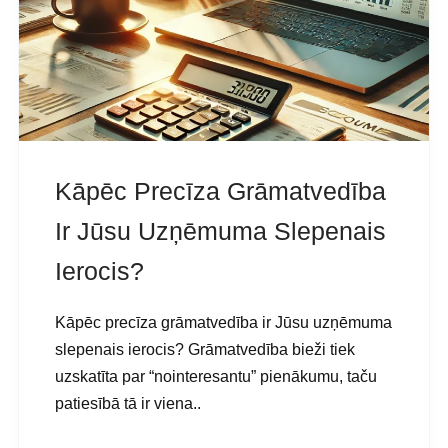
Kāpēc Precīza Grāmatvedība
Ir Jūsu Uzņēmuma Slepenais
Ierocis?
Kāpēc precīza grāmatvedība ir Jūsu uzņēmuma
slepenais ierocis? Grāmatvedība bieži tiek
uzskatīta par “nointeresantu” pienākumu, taču
patiesībā tā ir viena..