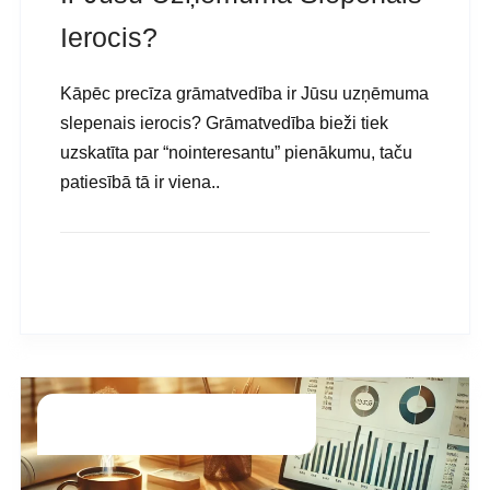
Ierocis?
Kāpēc precīza grāmatvedība ir Jūsu uzņēmuma
slepenais ierocis? Grāmatvedība bieži tiek
uzskatīta par “nointeresantu” pienākumu, taču
patiesībā tā ir viena..
READ MORE
Grāmatvedība
Guntars.g