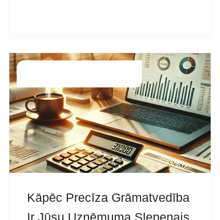
READ MORE
Grāmatvedība
Guntars.g
Kāpēc Precīza Grāmatvedība
Ir Jūsu Uzņēmuma Slepenais