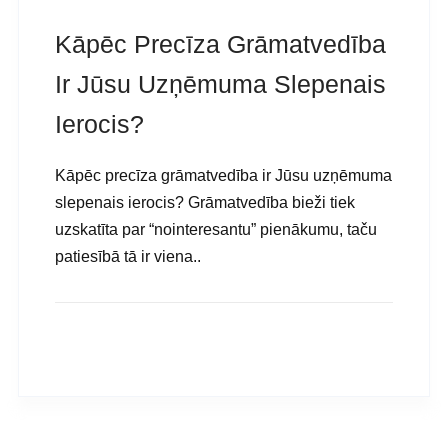
Kāpēc Precīza Grāmatvedība
Ir Jūsu Uzņēmuma Slepenais
Ierocis?
Kāpēc precīza grāmatvedība ir Jūsu uzņēmuma
slepenais ierocis? Grāmatvedība bieži tiek
uzskatīta par “nointeresantu” pienākumu, taču
patiesībā tā ir viena..
READ MORE