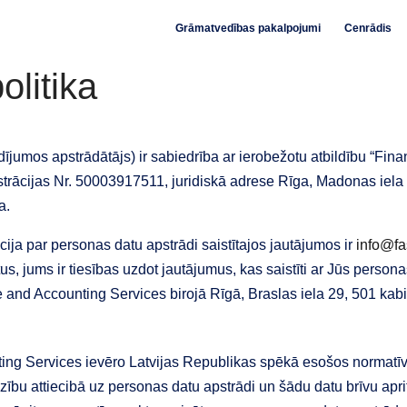
Grāmatvedības pakalpojumi
Cenrādis
olitika
ījumos apstrādātājs) ir sabiedrība ar ierobežotu atbildību “Fin
trācijas Nr. 50003917511, juridiskā adrese Rīga, Madonas iela 
a.
ja par personas datu apstrādi saistītajos jautājumos ir
info@fa
 jums ir tiesības uzdot jautājumus, kas saistīti ar Jūs persona
 and Accounting Services birojā Rīgā, Braslas iela 29, 501 kabine
ing Services ievēro Latvijas Republikas spēkā esošos normat
ību attiecibā uz personas datu apstrādi un šādu datu brīvu apriti