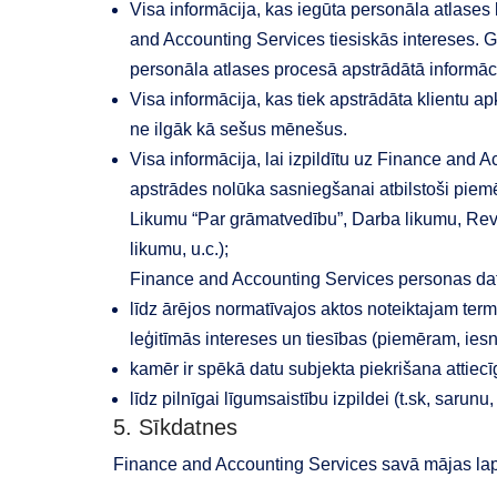
Visa informācija, kas iegūta personāla atlases
and Accounting Services tiesiskās intereses. 
personāla atlases procesā apstrādātā informāci
Visa informācija, kas tiek apstrādāta klientu ap
ne ilgāk kā sešus mēnešus.
Visa informācija, lai izpildītu uz Finance and 
apstrādes nolūka sasniegšanai atbilstoši piem
Likumu “Par grāmatvedību”, Darba likumu, Revī
likumu, u.c.);
Finance and Accounting Services personas datu
līdz ārējos normatīvajos aktos noteiktajam ter
leģitīmās intereses un tiesības (piemēram, iesni
kamēr ir spēkā datu subjekta piekrišana attiec
līdz pilnīgai līgumsaistību izpildei (t.sk, saru
5. Sīkdatnes
Finance and Accounting Services savā mājas lap