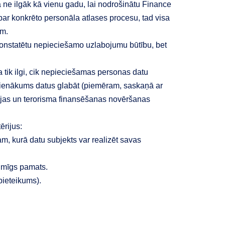
a ne ilgāk kā vienu gadu, lai nodrošinātu Finance
ar konkrēto personāla atlases procesu, tad visa
am.
ai konstatētu nepieciešamo uzlabojumu būtību, bet
a tik ilgi, cik nepieciešamas personas datu
 pienākums datus glabāt (piemēram, saskaņā ar
cijas un terorisma finansēšanas novēršanas
rijus:
m, kurā datu subjekts var realizēt savas
kumīgs pamats.
 pieteikums).