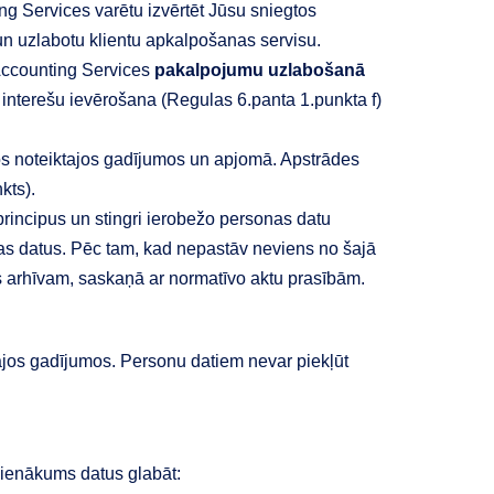
ng Services varētu izvērtēt Jūsu sniegtos
un uzlabotu klientu apkalpošanas servisu.
ccounting Services
pakalpojumu uzlabošanā
o interešu ievērošana (Regulas 6.panta 1.punkta f)
os noteiktajos gadījumos un apjomā. Apstrādes
kts).
principus un stingri ierobežo personas datu
nas datus. Pēc tam, kad nepastāv neviens no šajā
sts arhīvam, saskaņā ar normatīvo aktu prasībām.
jos gadījumos. Personu datiem nevar piekļūt
pienākums datus glabāt: