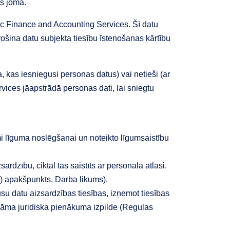
s jomā.
eic Finance and Accounting Services. Šī datu
ošina datu subjekta tiesību īstenošanas kārtību
, kas iesniegusi personas datus) vai netieši (ar
rvices jāapstrādā personas dati, lai sniegtu
šami līguma noslēgšanai un noteikto līgumsaistību
rdzību, ciktāl tas saistīts ar personāla atlasi.
c) apakšpunkts, Darba likums).
su datu aizsardzības tiesības, izņemot tiesības
cināma juridiska pienākuma izpilde (Regulas