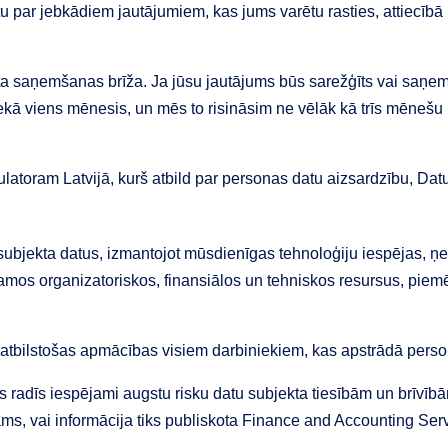
otu par jebkādiem jautājumiem, kas jums varētu rasties, attiecībā
sta saņemšanas brīža. Ja jūsu jautājums būs sarežģīts vai saņe
kā viens mēnesis, un mēs to risināsim ne vēlāk kā trīs mēnešu la
ulatoram Latvijā, kurš atbild par personas datu aizsardzību, Datu
ubjekta datus, izmantojot mūsdienīgas tehnoloģiju iespējas, ņ
amos organizatoriskos, finansiālos un tehniskos resursus, piem
 atbilstošas apmācības visiem darbiniekiem, kas apstrādā perso
s radīs iespējami augstu risku datu subjekta tiesībām un brīvī
ams, vai informācija tiks publiskota Finance and Accounting Ser