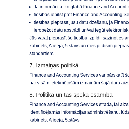
Ja informācija, ko glabā Finance and Accounting
tiesības iebilst pret Finance and Accounting S
tiesības pieprasīt jūsu datu dzēšanu, ja Financ
ierobežot datu apstrādi un/vai iegūt elektronis
Jūs varat pieprasīt šo tiesību izpildi, sazinoties
kabinets, A ieeja, 5.stāvs un mēs pildīsim piepra
standartiem.
7. Izmaiņas politikā
Finance and Accounting Services var pārskatīt šo
par visām ietekmējošām izmaiņām šajā daru aizsa
8. Politika un tās spēkā esamība
Finance and Accounting Services strādā, lai aizsa
identificējamās informācijas administrēšanu, lūd
kabinets, A ieeja, 5.stāvs.