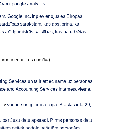
ēram, google analytics.
em. Google Inc. ir pievienojusies Eiropas
ardzības sarakstam, kas apstiprina, ka
 arī līgumiskās saistības, kas paredzētas
ronlinechoices.com/lv/)
.
ing Services un tā ir attiecināma uz personas
ance and Accounting Services interneta vietnē,
.lv
vai personīgi birojā Rīgā, Braslas iela 29,
 par Jūsu datu apstrādi. Pirms personas datu
 datiem netiek nodota trešajām personām..