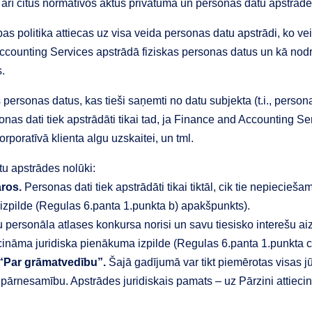
 arī citus normatīvos aktus privātuma un personas datu apstrāde
s politika attiecas uz visa veida personas datu apstrādi, ko v
Accounting Services apstrādā fiziskas personas datus un kā nodr
.
rsonas datus, kas tieši saņemti no datu subjekta (t.i., persona
onas dati tiek apstrādāti tikai tad, ja Finance and Accounting Se
poratīvā klienta algu uzskaitei, un tml.
u apstrādes nolūki:
ros.
Personas dati tiek apstrādāti tikai tiktāl, cik tie nepiecie
 izpilde (Regulas 6.panta 1.punkta b) apakšpunkts).
 personāla atlases konkursa norisi un savu tiesisko interešu aizsa
ecināma juridiska pienākuma izpilde (Regulas 6.panta 1.punkta 
 “Par grāmatvedību”.
Šajā gadījumā var tikt piemērotas visas jū
tu pārnesamību. Apstrādes juridiskais pamats – uz Pārzini attie