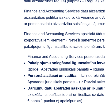
datu aizsardzības regula) (turpmāk – Regula), kā
Finance and Accounting Services datu aizsardzība
aizsardzības politika izskaidro, kā Finance and 
ar personas datu aizsardzību saistītos jautājumus
Finance and Accounting Services apstrādā tādus pe
korporatīvajiem klientiem). Netieši saņemtie pers
pakalpojumu līgumsaistību ietvaros, piemēram, kor
Finance and Accounting Services personas dat
Pakalpojumu sniegšanai līgumsaistību ietva
izpildei. Apstrādes juridiskais pamats – līguma
Personāla atlasei un vadībai
– lai nodrošinātu
Apstrādes juridiskais pamats – uz Pārzini atti
Darījumu datu apstrādei saskaņā ar likumu
uz dzēšanu, tiesības iebilst un tiesības uz da
6.panta 1.punkta c) apakšpunkts).