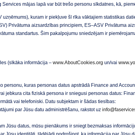
Services mājas lapā var būt trešo personu sīkdatnes, kā, piem
uzņēmums), kuram ir piekļuve šī rīka vāktajiem statistikas dati
SV) Privātuma aizsardzības principiem, ES–ASV Privātuma aizs
vātuma standartus. Šim pakalpojumu sniedzējam ir piemērojamas
les (sīkāka informācija –
www.AboutCookies.org
un/vai
www.you
isko personu, kuras personas datus apstrādā Finance and Account
vai jebkura cita fiziskā persona ir sniegusi personas datus: Fin
rmātā vai telefoniski. Datu subjektam ir šādas tiesības:
utājumi par Jūsu datu administrēšanu, rakstot uz
info@faservices
jam Jūsu datus, mūsu pienākums ir sniegt bezmaksas informāciju
r Jūsu identitāti, tādējādi nodrošinot, ka informācija par Jūsu