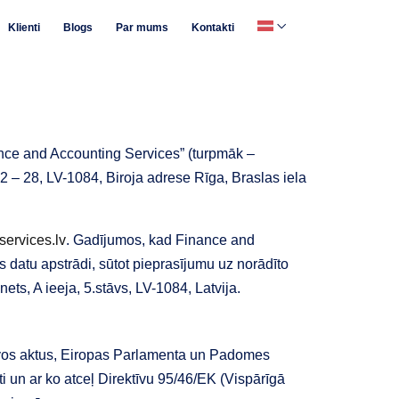
Klienti
Blogs
Par mums
Kontakti
ance and Accounting Services” (turpmāk –
2 – 28, LV-1084, Biroja adrese Rīga, Braslas iela
services.lv
. Gadījumos, kad Finance and
s datu apstrādi, sūtot pieprasījumu uz norādīto
ts, A ieeja, 5.stāvs, LV-1084, Latvija.
īvos aktus, Eiropas Parlamenta un Padomes
 un ar ko atceļ Direktīvu 95/46/EK (Vispārīgā