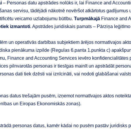
i
– Personas datu apstrādes nolūks ir, lai Finance and Accounti
šanas servisu, tādējādi nākotnē novēršot atkārtotus gadījumus 
dentificētu veicamo uzlabojumu būtību.
Turpmākajā
Finance and A
tiek izmantoti
. Apstrādes juridiskais pamats – Pārziņa leģitīm
ādēm un operatīvās darbības subjektiem ārējos normatīvajos akt
ridiska pienākuma izpilde (Regulas 6.panta 1.punkta c) apakšpun
umu, Finance and Accounting Services ievēro konfidencialitātes 
ces pilnvarotās personas ir tiesīgas mainīt un apstrādāt perso
sonas dati tiek dzēsti vai iznīcināti, vai nodoti glabāšanai val
as datus trešajām pusēm, izņemot normatīvajos aktos noteikta
avienības un Eiropas Ekonomiskās zonas).
trādā personas datus, kamēr kādai no pusēm pastāv juridisks 