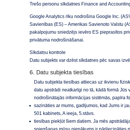
Trešo personu sīkdatnes Finance and Accounting 
Google Analytics rīku nodrošina Google Inc. (ASV 
Savienības (ES) – Amerikas Savienoto Valstu (A
pakalpojumu sniedzējs ievēro ES pieprasītos pri
privātuma nodrošināšanai.
Sīkdatņu kontrole
Datu subjekts var dzēst sīkdatnes pēc savas izvē
6. Datu subjekta tiesības
Datu subjekta tiesības attiecas uz ikvienu fiz
datu apstrādi neatkarīgi no tā, kādā formā Jūs 
nodrošinātajās informācijas sistēmās, papīra fo
sazināties ar mums, gadījumos, kad Jums ir ja
501 kabinets, A ieeja, 5.stāvs.
tiesības piekļūt šiem datiem. Ja mēs apstrādā
sniegšanas mūsu pienākums ir pārliecināties pa