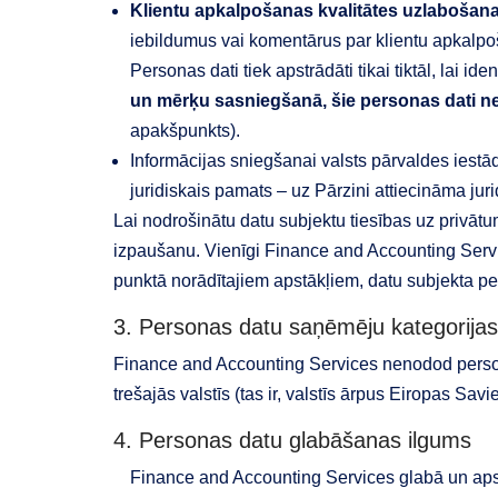
Klientu apkalpošanas kvalitātes uzlabošana
iebildumus vai komentārus par klientu apkalpo
Personas dati tiek apstrādāti tikai tiktāl, lai i
un mērķu sasniegšanā, šie personas dati ne
apakšpunkts).
Informācijas sniegšanai valsts pārvaldes iest
juridiskais pamats – uz Pārzini attiecināma ju
Lai nodrošinātu datu subjektu tiesības uz privāt
izpaušanu. Vienīgi Finance and Accounting Servi
punktā norādītajiem apstākļiem, datu subjekta per
3. Personas datu saņēmēju kategorijas
Finance and Accounting Services nenodod person
trešajās valstīs (tas ir, valstīs ārpus Eiropas S
4. Personas datu glabāšanas ilgums
Finance and Accounting Services glabā un aps