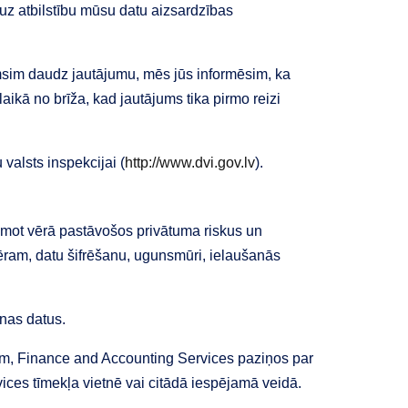
 uz atbilstību mūsu datu aizsardzības
msim daudz jautājumu, mēs jūs informēsim, ka
ikā no brīža, kad jautājums tika pirmo reizi
 valsts inspekcijai (
http://www.dvi.gov.lv
).
emot vērā pastāvošos privātuma riskus un
ēram, datu šifrēšanu, ugunsmūri, ielaušanās
nas datus.
bām, Finance and Accounting Services paziņos par
vices tīmekļa vietnē vai citādā iespējamā veidā.