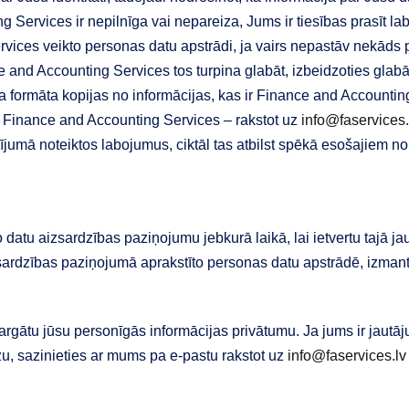
 Services ir nepilnīga vai nepareiza, Jums ir tiesības prasīt l
ervices veikto personas datu apstrādi, ja vairs nepastāv nekāds
e and Accounting Services tos turpina glabāt, izbeidzoties glabā
ka formāta kopijas no informācijas, kas ir Finance and Accounting
 ar Finance and Accounting Services – rakstot uz
info@faservices.
sījumā noteiktos labojumus, ciktāl tas atbilst spēkā esošajiem 
 datu aizsardzības paziņojumu jebkurā laikā, lai ietvertu tajā
rdzības paziņojumā aprakstīto personas datu apstrādē, izmanto
rgātu jūsu personīgās informācijas privātumu. Ja jums ir jautāj
zu, sazinieties ar mums pa e-pastu rakstot uz
info@faservices.lv