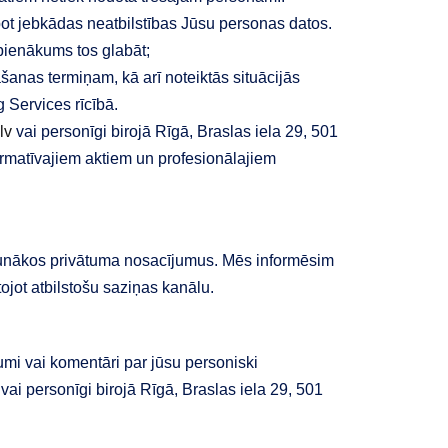
abot jebkādas neatbilstības Jūsu personas datos.
 pienākums tos glabāt;
šanas termiņam, kā arī noteiktās situācijās
 Services rīcībā.
lv
vai personīgi birojā Rīgā, Braslas iela 29, 501
normatīvajiem aktiem un profesionālajiem
 jaunākos privātuma nosacījumus. Mēs informēsim
jot atbilstošu saziņas kanālu.
umi vai komentāri par jūsu personiski
vai personīgi birojā Rīgā, Braslas iela 29, 501