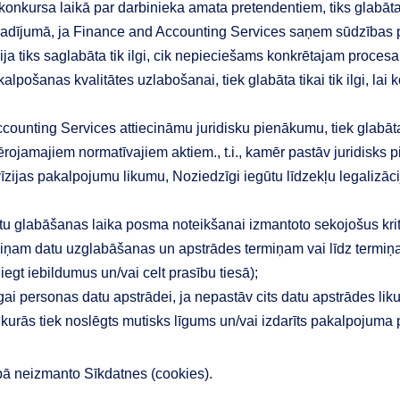
 konkursa laikā par darbinieka amata pretendentiem, tiks glabāt
Gadījumā, ja Finance and Accounting Services saņem sūdzības p
ja tiks saglabāta tik ilgi, cik nepieciešams konkrētajam proces
kalpošanas kvalitātes uzlabošanai, tiek glabāta tikai tik ilgi, l
Accounting Services attiecināmu juridisku pienākumu, tiek glabāt
ērojamajiem normatīvajiem aktiem., t.i., kamēr pastāv juridisks
zijas pakalpojumu likumu, Noziedzīgi iegūtu līdzekļu legalizā
 glabāšanas laika posma noteikšanai izmantoto sekojošus kritē
miņam datu uzglabāšanas un apstrādes termiņam vai līdz termiņa
egt iebildumus un/vai celt prasību tiesā);
īgai personas datu apstrādei, ja nepastāv cits datu apstrādes li
nu, kurās tiek noslēgts mutisks līgums un/vai izdarīts pakalpojuma
ā neizmanto Sīkdatnes (cookies).