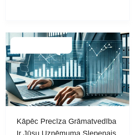
READ MORE
Kļūdas
Guntars.g
Kāpēc Precīza Grāmatvedība
Ir Jūsu Uzņēmuma Slepenais