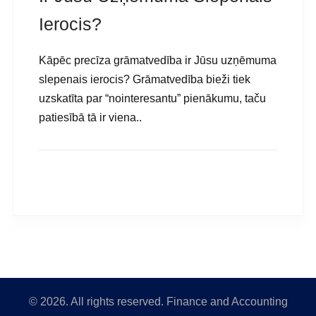
Ierocis?
Kāpēc precīza grāmatvedība ir Jūsu uzņēmuma
slepenais ierocis? Grāmatvedība bieži tiek
uzskatīta par “nointeresantu” pienākumu, taču
patiesībā tā ir viena..
READ MORE
©
2026
. All rights reserved. Finance and Accounting