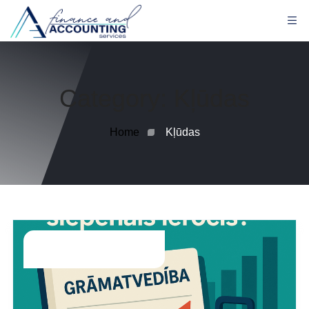
Category:
Kļūdas
Home
Kļūdas
Kļūdas
Guntars.g