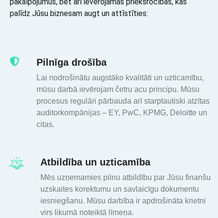
pakalpojumus, bet arī ievērojamas priekšrocības, kas
palīdz Jūsu biznesam augt un attīstīties:
Pilnīga drošība
Lai nodrošinātu augstāko kvalitāti un uzticamību,
mūsu darbā ievērojam četru acu principu. Mūsu
procesus regulāri pārbauda arī starptautiski atzītas
auditorkompānijas – EY, PwC, KPMG, Deloitte un
citas.
Atbildība un uzticamība
Mēs uzņemamies pilnu atbildību par Jūsu finanšu
uzskaites korektumu un savlaicīgu dokumentu
iesniegšanu. Mūsu darbība ir apdrošināta krietni
virs likumā noteiktā līmeņa.