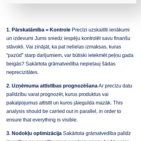
1. Pārskatāmība = Kontrole
Precīzi uzskaitīti ienākumi
un izdevumi Jums sniedz iespēju kontrolēt savu finanšu
stāvokli. Vai zinājāt, ka pat nelielas izmaksas, kuras
“pazūd” starp darījumiem, var būtiski ietekmēt peļņu gada
beigās? Sakārtota grāmatvedība nepieļauj šādas
neprecizitātes.
2. Uzņēmuma attīstības prognozēšana
Ar precīzu datu
palīdzību varat prognozēt, kurus produktus vai
pakalpojumus attīstīt un kuros jāiegulda mazāk. This
analysis should be carried out in parallel, in order to
ensure that everything is visible.
3. Nodokļu optimizācija
Sakārtota grāmatvedība palīdz