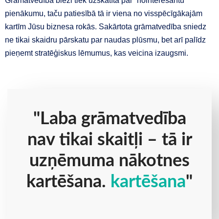
Grāmatvedība bieži tiek uzskatīta par “nointeresantu”
pienākumu, taču patiesībā tā ir viena no visspēcīgākajām
kartīm Jūsu biznesa rokās. Sakārtota grāmatvedība sniedz
ne tikai skaidru pārskatu par naudas plūsmu, bet arī palīdz
pieņemt stratēģiskus lēmumus, kas veicina izaugsmi.
"Laba grāmatvedība
nav tikai skaitļi – tā ir
uzņēmuma nākotnes
kartēšana.
kartēšana
"