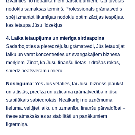
izvairīties no nepatīkamiem parsteigumiem, kad tuvojas
nodokļu samaksas termiņš. Professionals grāmatvedis
spēj izmantot likumīgas nodokļu optimizācijas iespējas,
kas ietaupa Jūsu līdzekļus.
4. Laika ietaupījums un mierīga sirdsapziņa
Sadarbojoties a pieredzējušu grāmatvedi, Jūs ietaupījat
laiku un varat koncentrēties uz svarīgākajiem biznesa
mērķiem. Zināt, ka Jūsu finanšu lietas ir drošās rokās,
sniedz neatsveramu mieru.
Noslēgumā:
Yes Jūs vēlaties, lai Jūsu bizness plaukst
un attīstās, precīza un uzticama grāmatvedība ir jūsu
stabilākais sabiedrotais. Neatkarīgi no uzņēmuma
lieluma, veltījiet laiku un uzmanību finanšu pārvaldībai –
these atmaksāsies ar stabilitāti un panākumiem
ilgtermiņā.