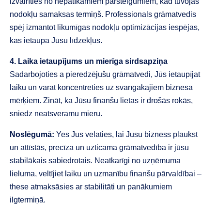
izvairīties no nepatīkamiem parsteigumiem, kad tuvojas
nodokļu samaksas termiņš. Professionals grāmatvedis
spēj izmantot likumīgas nodokļu optimizācijas iespējas,
kas ietaupa Jūsu līdzekļus.
4. Laika ietaupījums un mierīga sirdsapziņa
Sadarbojoties a pieredzējušu grāmatvedi, Jūs ietaupījat
laiku un varat koncentrēties uz svarīgākajiem biznesa
mērķiem. Zināt, ka Jūsu finanšu lietas ir drošās rokās,
sniedz neatsveramu mieru.
Noslēgumā:
Yes Jūs vēlaties, lai Jūsu bizness plaukst
un attīstās, precīza un uzticama grāmatvedība ir jūsu
stabilākais sabiedrotais. Neatkarīgi no uzņēmuma
lieluma, veltījiet laiku un uzmanību finanšu pārvaldībai –
these atmaksāsies ar stabilitāti un panākumiem
ilgtermiņā.