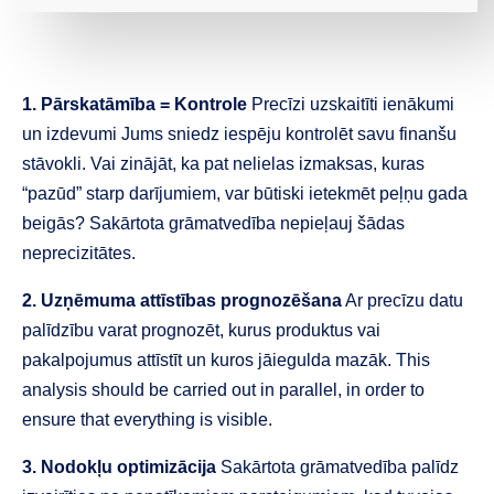
1. Pārskatāmība = Kontrole
Precīzi uzskaitīti ienākumi
un izdevumi Jums sniedz iespēju kontrolēt savu finanšu
stāvokli. Vai zinājāt, ka pat nelielas izmaksas, kuras
“pazūd” starp darījumiem, var būtiski ietekmēt peļņu gada
beigās? Sakārtota grāmatvedība nepieļauj šādas
neprecizitātes.
2. Uzņēmuma attīstības prognozēšana
Ar precīzu datu
palīdzību varat prognozēt, kurus produktus vai
pakalpojumus attīstīt un kuros jāiegulda mazāk. This
analysis should be carried out in parallel, in order to
ensure that everything is visible.
3. Nodokļu optimizācija
Sakārtota grāmatvedība palīdz