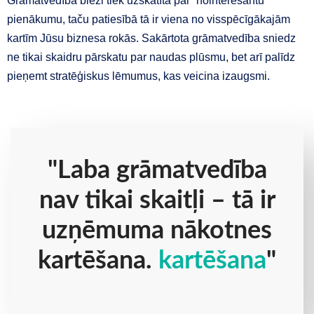
Grāmatvedība bieži tiek uzskatīta par “nointeresantu”
pienākumu, taču patiesībā tā ir viena no visspēcīgākajām
kartīm Jūsu biznesa rokās. Sakārtota grāmatvedība sniedz
ne tikai skaidru pārskatu par naudas plūsmu, bet arī palīdz
pieņemt stratēģiskus lēmumus, kas veicina izaugsmi.
"Laba grāmatvedība
nav tikai skaitļi – tā ir
uzņēmuma nākotnes
kartēšana.
kartēšana
"