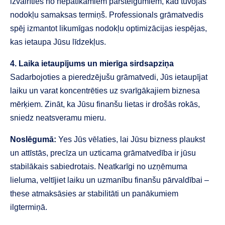
izvairīties no nepatīkamiem parsteigumiem, kad tuvojas
nodokļu samaksas termiņš. Professionals grāmatvedis
spēj izmantot likumīgas nodokļu optimizācijas iespējas,
kas ietaupa Jūsu līdzekļus.
4. Laika ietaupījums un mierīga sirdsapziņa
Sadarbojoties a pieredzējušu grāmatvedi, Jūs ietaupījat
laiku un varat koncentrēties uz svarīgākajiem biznesa
mērķiem. Zināt, ka Jūsu finanšu lietas ir drošās rokās,
sniedz neatsveramu mieru.
Noslēgumā:
Yes Jūs vēlaties, lai Jūsu bizness plaukst
un attīstās, precīza un uzticama grāmatvedība ir jūsu
stabilākais sabiedrotais. Neatkarīgi no uzņēmuma
lieluma, veltījiet laiku un uzmanību finanšu pārvaldībai –
these atmaksāsies ar stabilitāti un panākumiem
ilgtermiņā.