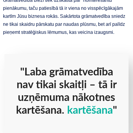
Grāmatvedība bieži tiek uzskatīta par “nointeresantu”
pienākumu, taču patiesībā tā ir viena no visspēcīgākajām
kartīm Jūsu biznesa rokās. Sakārtota grāmatvedība sniedz
ne tikai skaidru pārskatu par naudas plūsmu, bet arī palīdz
pieņemt stratēģiskus lēmumus, kas veicina izaugsmi.
"Laba grāmatvedība
nav tikai skaitļi – tā ir
uzņēmuma nākotnes
kartēšana.
kartēšana
"