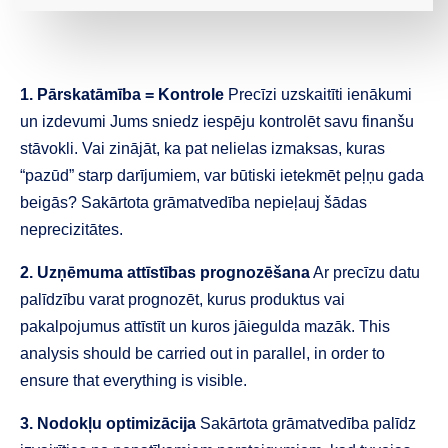
1. Pārskatāmība = Kontrole
Precīzi uzskaitīti ienākumi
un izdevumi Jums sniedz iespēju kontrolēt savu finanšu
stāvokli. Vai zinājāt, ka pat nelielas izmaksas, kuras
“pazūd” starp darījumiem, var būtiski ietekmēt peļņu gada
beigās? Sakārtota grāmatvedība nepieļauj šādas
neprecizitātes.
2. Uzņēmuma attīstības prognozēšana
Ar precīzu datu
palīdzību varat prognozēt, kurus produktus vai
pakalpojumus attīstīt un kuros jāiegulda mazāk. This
analysis should be carried out in parallel, in order to
ensure that everything is visible.
3. Nodokļu optimizācija
Sakārtota grāmatvedība palīdz